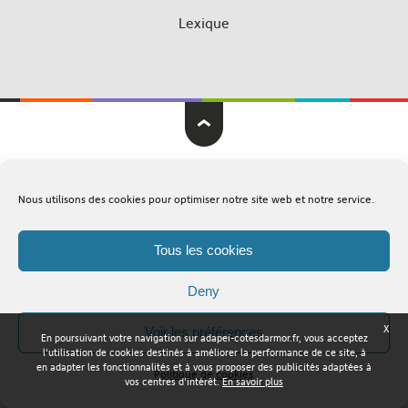
Lexique
Adapei Nouelles Côtes d'Armor © Tous droits réservés
Nous utilisons des cookies pour optimiser notre site web et notre service.
Mentions légales
Plan du site
Tous les cookies
Deny
X
Voir les préférences
En poursuivant votre navigation sur adapei-cotesdarmor.fr, vous acceptez
l'utilisation de cookies destinés à améliorer la performance de ce site, à
en adapter les fonctionnalités et à vous proposer des publicités adaptées à
Politique de cookies
vos centres d'intérêt.
En savoir plus